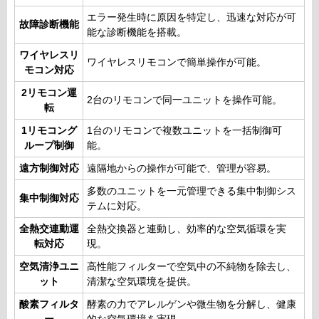
エラー発生時に原因を特定し、迅速な対応が可
故障診断機能
能な診断機能を搭載。
ワイヤレスリ
ワイヤレスリモコンで簡単操作が可能。
モコン対応
2リモコン運
2台のリモコンで同一ユニットを操作可能。
転
1リモコング
1台のリモコンで複数ユニットを一括制御可
ループ制御
能。
遠方制御対応
遠隔地からの操作が可能で、管理が容易。
多数のユニットを一元管理できる集中制御シス
集中制御対応
テムに対応。
全熱交連動運
全熱交換器と連動し、効率的な空気循環を実
転対応
現。
空気清浄ユニ
高性能フィルターで空気中の不純物を除去し、
ット
清潔な空気環境を提供。
酸素フィルタ
酵素の力でアレルゲンや微生物を分解し、健康