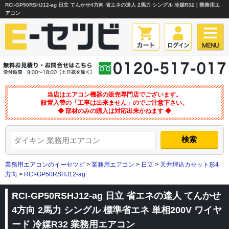
RCI-GP50RSHJ12-ag 日立 てんかせ4方向 省エネの達人 2馬力 シングル 冷媒R32｜業務用エ
アコン
当店はエアコン機器の販売専門店でございます。
設置入替の「工事は出来ません」のでご注意下さい。
◆ 部材のみの購入は対応出来かねます ◆
業務用エアコンのイーセツビ
>
業務用エアコン
>
日立
>
天井埋込カセット形4
方向
>
RCI-GP50RSHJ12-ag
RCI-GP50RSHJ12-ag 日立 省エネの達人 てんかせ
4方向 2馬力 シングル 標準省エネ 単相200V ワイヤ
ード 冷媒R32 業務用エアコン