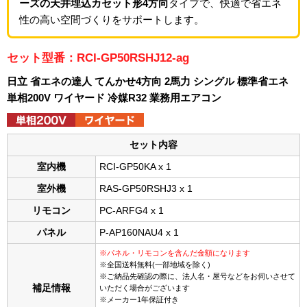
ーズの天井埋込カセット形4方向
タイプで、快適で省エネ
性の高い空間づくりをサポートします。
セット型番：RCI-GP50RSHJ12-ag
日立 省エネの達人 てんかせ4方向 2馬力 シングル 標準省エネ
単相200V ワイヤード 冷媒R32 業務用エアコン
セット内容
室内機
RCI-GP50KA x 1
室外機
RAS-GP50RSHJ3 x 1
リモコン
PC-ARFG4 x 1
パネル
P-AP160NAU4 x 1
※パネル・リモコンを含んだ金額になります
※全国送料無料(一部地域を除く)
※ご納品先確認の際に、法人名・屋号などをお伺いさせて
補足情報
いただく場合がございます
※メーカー1年保証付き