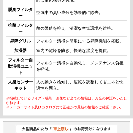
ー
的な空気環境を実現。
脱臭フィルタ
空気中の臭い成分を効果的に除去。
ー
抗菌フィルタ
菌の繁殖を抑え、清潔な空気環境を維持。
ー
昇降グリル
フィルター清掃を簡単にする昇降機能を搭載。
加湿器
室内の乾燥を防ぎ、快適な湿度を提供。
フィルター自
フィルター清掃を自動化し、メンテナンス負担
動清掃ユニッ
を軽減。
ト
人感センサー
人の動きを検知し、運転を調整して省エネと快
キット
適性を両立。
※掲載しているサイズ・機能・画像など全ての情報は、万全の保証をいたし
かねます。
※メーカーサイト及びカタログにて正確かつ最新の情報をご確認下さい。