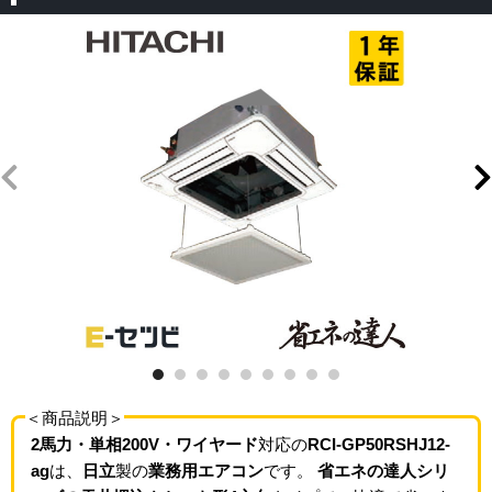
＜商品説明＞
2馬力・単相200V・ワイヤード
対応の
RCI-GP50RSHJ12-
ag
は、
日立
製の
業務用エアコン
です。
省エネの達人シリ