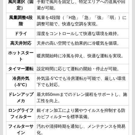
風向選択（固
手動で風向を固定し、特定エリアへの送風や回
定）
避が可能。
風量調整4段
風量を4段階（「H急」「急」「強」「弱」）に
階
調整可能で、快適な空調を実現。
ドライ
湿度をコントロールして快適な環境を維持。
高天井対応
天井の高い空間でも効果的に冷暖気を循環。
ホットスター
暖房開始時に冷風を抑え、快適な運転を実現。
ト
タイマー運転
設定時間に応じて運転の開始・停止が可能。
冷房外気
外気温-5°Cでも冷房運転が可能で、厳しい環境
（-5°C）
下でも対応。
ドレンアップ
最大850mmまでのドレン揚程をサポートし、施
メカ
工性を向上。
ロングライフ
銀イオン加工により菌やウイルスを抑制する防
フィルター
カビフィルターを標準装備。
フィルターサ
汚れや清掃時期を通知し、メンテナンスを簡易
イン
化。