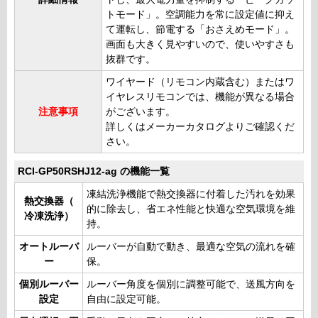
トモード」。空調能力を常に設定値に抑え
て運転し、節電する「おさえめモード」。
画面も大きく見やすいので、使いやすさも
抜群です。
ワイヤード（リモコン内蔵含む）またはワ
イヤレスリモコンでは、機能が異なる場合
注意事項
がございます。
詳しくはメーカーカタログよりご確認くだ
さい。
RCI-GP50RSHJ12-ag の機能一覧
凍結洗浄機能で熱交換器に付着した汚れを効果
熱交換器（
的に除去し、省エネ性能と快適な空気環境を維
冷凍洗浄）
持。
オートルーバ
ルーバーが自動で動き、最適な空気の流れを確
ー
保。
個別ルーバー
ルーバー角度を個別に調整可能で、送風方向を
設定
自由に設定可能。