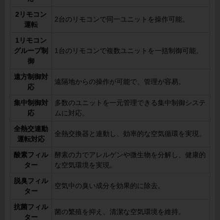
2リモコン
2台のリモコンで同一ユニットを操作可能。
運転
1リモコン
グループ制
1台のリモコンで複数ユニットを一括制御可能。
御
遠方制御対
遠隔地からの操作が可能で、管理が容易。
応
集中制御対
多数のユニットを一元管理できる集中制御システ
応
ムに対応。
全熱交連動
全熱交換器と連動し、効率的な空気循環を実現。
運転対応
酸素フィル
酵素の力でアレルゲンや微生物を分解し、健康的
ター
な空気環境を実現。
脱臭フィル
空気中の臭い成分を効果的に除去。
ター
抗菌フィル
菌の繁殖を抑え、清潔な空気環境を維持。
ター