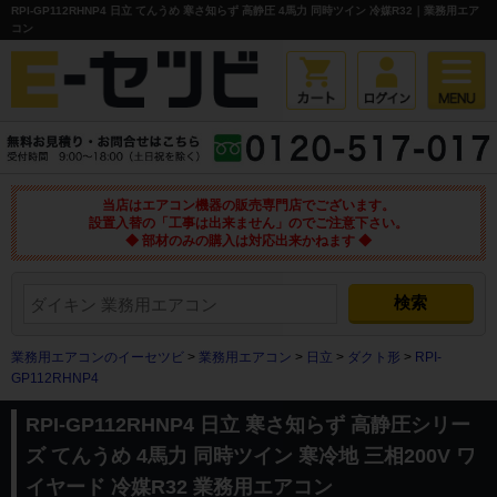
RPI-GP112RHNP4 日立 てんうめ 寒さ知らず 高静圧 4馬力 同時ツイン 冷媒R32｜業務用エア
コン
当店はエアコン機器の販売専門店でございます。
設置入替の「工事は出来ません」のでご注意下さい。
◆ 部材のみの購入は対応出来かねます ◆
業務用エアコンのイーセツビ
>
業務用エアコン
>
日立
>
ダクト形
>
RPI-
GP112RHNP4
RPI-GP112RHNP4 日立 寒さ知らず 高静圧シリー
ズ てんうめ 4馬力 同時ツイン 寒冷地 三相200V ワ
イヤード 冷媒R32 業務用エアコン