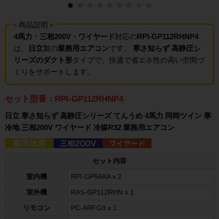
＜商品説明＞
4馬力・三相200V・ワイヤード
対応の
RPI-GP112RHNP4
は、
日立
製の
業務用エアコン
です。
寒さ知らず 高静圧シ
リーズのダクト形
タイプで、快適で省エネ性の高い空間づ
くりをサポートします。
セット型番：RPI-GP112RHNP4
日立 寒さ知らず 高静圧シリーズ てんうめ 4馬力 同時ツイン 寒
冷地 三相200V ワイヤード 冷媒R32 業務用エアコン
セット内容
室内機
RPI-GP56KA x 2
室外機
RAS-GP112RHN x 1
リモコン
PC-ARFG3 x 1