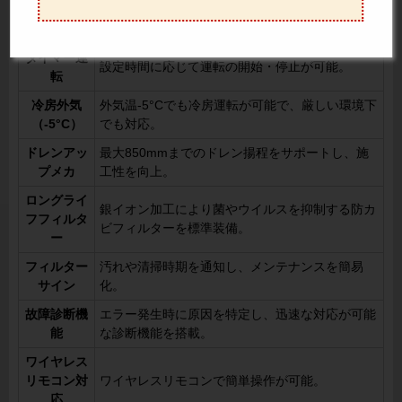
ホットスタ
暖房開始時に冷風を抑え、快適な運転を実現。
ート
タイマー運
設定時間に応じて運転の開始・停止が可能。
転
冷房外気
外気温-5°Cでも冷房運転が可能で、厳しい環境下
（-5°C）
でも対応。
ドレンアッ
最大850mmまでのドレン揚程をサポートし、施
プメカ
工性を向上。
ロングライ
銀イオン加工により菌やウイルスを抑制する防カ
フフィルタ
ビフィルターを標準装備。
ー
フィルター
汚れや清掃時期を通知し、メンテナンスを簡易
サイン
化。
故障診断機
エラー発生時に原因を特定し、迅速な対応が可能
能
な診断機能を搭載。
ワイヤレス
リモコン対
ワイヤレスリモコンで簡単操作が可能。
応