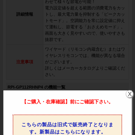
わせて様々な節電が可能！
電力設定値を超える範囲の消費電力をカッ
詳細情報
トし、最大電力量を抑制する「ピークカッ
トモード」。空調能力を常に設定値に抑え
て運転し、節電する「おさえめモード」。
画面も大きく見やすいので、使いやすさも
抜群です。
ワイヤード（リモコン内蔵含む）またはワ
イヤレスリモコンでは、機能が異なる場合
注意事項
がございます。
詳しくはメーカーカタログよりご確認くだ
さい。
RPI-GP112RHNP4 の機能一覧
X
熱交換器（
凍結洗浄機能で熱交換器に付着した汚れを効果的
【ご購入・在庫確認】前にご確認下さい。
冷凍洗浄）
に除去し、省エネ性能と快適な空気環境を維持。
風量調整4
風量を4段階（「H急」「急」「強」「弱」）に
段階
調整可能で、快適な空調を実現。
こちらの製品は旧式で販売終了となりま
ドライ
湿度をコントロールして快適な環境を維持。
す。新製品はこちらになります。