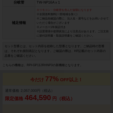
分岐管
TW-NP16A x 1
※リモコン・分岐管を含んだ金額になります
※全国送料無料(一部地域を除く)
※ご納品先確認の際に、法人名・屋号などをお伺いさせて
補足情報
いただく場合がございます
※メーカー1年保証付き
※設置環境や使用状況により注意点があります。ご注文前
に据付説明書・取扱説明書をご確認ください。
セット型番とは、セット内容を総称した型番となります。ご納品時の型番
は、それぞれ個別表記となります。ご確認の際は、HP記載のセット内容の
品番をご確認ください。
こちらの機種は、RPI-GP112RHNP3の新機種となります。
77%
今だけ
OFF以上！
通常価格
2,057,000円（税込）
464,590
限定価格
円（税込）