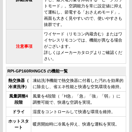
トモード」。空調能力を常に設定値に抑え
て運転し、節電する「おさえめモード」。
画面も大きく見やすいので、使いやすさも
抜群です。
ワイヤード（リモコン内蔵含む）またはワ
イヤレスリモコンでは、機能が異なる場合
注意事項
がございます。
詳しくはメーカーカタログよりご確認くだ
さい。
RPI-GP160RHNGC5 の機能一覧
熱交換器（
凍結洗浄機能で熱交換器に付着した汚れを効果的
冷凍洗浄）
に除去し、省エネ性能と快適な空気環境を維持。
風量調整4
風量を4段階（「H急」「急」「強」「弱」）に
段階
調整可能で、快適な空調を実現。
ドライ
湿度をコントロールして快適な環境を維持。
ホットスタ
暖房開始時に冷風を抑え、快適な運転を実現。
ート