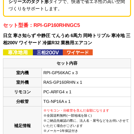
シリーズのダクト形
タイプで、快適で省エネ性の高い空間
づくりをサポートします。
セット型番：RPI-GP160RHNGC5
日立 寒さ知らず 中静圧 てんうめ 6馬力 同時トリプル 寒冷地 三
相200V ワイヤード 冷媒R32 業務用エアコン
セット内容
室内機
RPI-GP56KAC x 3
室外機
RAS-GP160RHN x 1
リモコン
PC-ARFG4 x 1
分岐管
TG-NP16A x 1
※リモコン・分岐管を含んだ金額になります
※全国送料無料(一部地域を除く)
※ご納品先確認の際に、法人名・屋号などをお伺いさせて
補足情報
いただく場合がございます
※メーカー1年保証付き