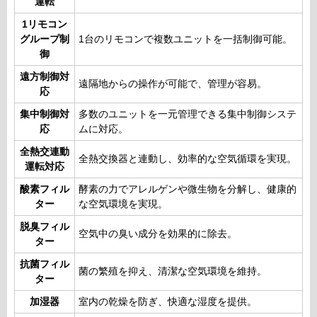
運転
1リモコン
グループ制
1台のリモコンで複数ユニットを一括制御可能。
御
遠方制御対
遠隔地からの操作が可能で、管理が容易。
応
集中制御対
多数のユニットを一元管理できる集中制御システ
応
ムに対応。
全熱交連動
全熱交換器と連動し、効率的な空気循環を実現。
運転対応
酸素フィル
酵素の力でアレルゲンや微生物を分解し、健康的
ター
な空気環境を実現。
脱臭フィル
空気中の臭い成分を効果的に除去。
ター
抗菌フィル
菌の繁殖を抑え、清潔な空気環境を維持。
ター
加湿器
室内の乾燥を防ぎ、快適な湿度を提供。