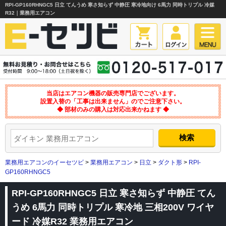
RPI-GP160RHNGC5 日立 てんうめ 寒さ知らず 中静圧 寒冷地向け 6馬力 同時トリプル 冷媒
R32｜業務用エアコン
当店はエアコン機器の販売専門店でございます。
設置入替の「工事は出来ません」のでご注意下さい。
◆ 部材のみの購入は対応出来かねます ◆
業務用エアコンのイーセツビ
>
業務用エアコン
>
日立
>
ダクト形
>
RPI-
GP160RHNGC5
RPI-GP160RHNGC5 日立 寒さ知らず 中静圧 てん
うめ 6馬力 同時トリプル 寒冷地 三相200V ワイヤ
ード 冷媒R32 業務用エアコン