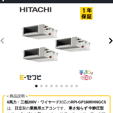
＜商品説明＞
6馬力・三相200V・ワイヤード
対応の
RPI-GP160RHNGC5
は、
日立
製の
業務用エアコン
です。
寒さ知らず 中静圧型