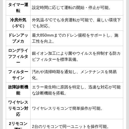
タイマー運
設定時間に応じて運転の開始・停止が可能。
転
冷房外気
外気温-5°Cでも冷房運転が可能で、厳しい環境下
（-5°C）
でも対応。
ドレンアッ
最大850mmまでのドレン揚程をサポートし、施
プメカ
工性を向上。
ロングライ
銀イオン加工により菌やウイルスを抑制する防カ
フフィルタ
ビフィルターを標準装備。
ー
フィルター
汚れや清掃時期を通知し、メンテナンスを簡易
サイン
化。
故障診断機
エラー発生時に原因を特定し、迅速な対応が可能
能
な診断機能を搭載。
ワイヤレス
リモコン対
ワイヤレスリモコンで簡単操作が可能。
応
2リモコン
2台のリモコンで同一ユニットを操作可能。