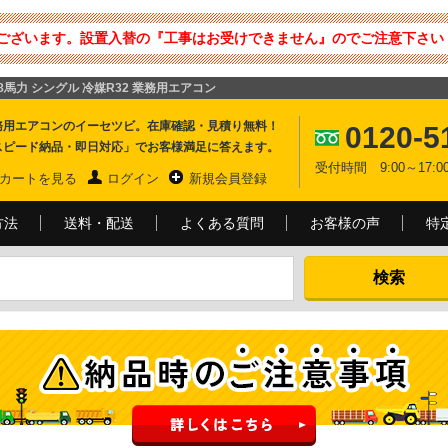
ございます。設置入替の『工事はお受けできません』のでご注意下さい 
1.8馬力 シングル 冷媒R32 業務用エアコン
務用エアコンのイーセツビ。在庫確認・見積り無料！
0120-5
スピード納品・即日対応」でお客様満足に答えます。
受付時間 9:00～17
カートを見る
ログイン
新規会員登録
方法
送料・配送
よくある質問
お客様の声
特