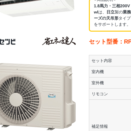
1.8馬力・三相200
wl
は、
日立
製の
業務
ーズの天吊形
タイプ
をサポートします。
セット型番：RPC-
セット内容
室内機
室外機
リモコン
補足情報