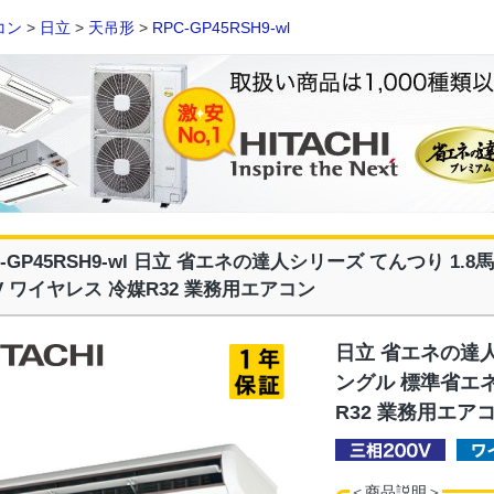
コン
>
日立
>
天吊形
>
RPC-GP45RSH9-wl
C-GP45RSH9-wl 日立 省エネの達人シリーズ てんつり 1.
0V ワイヤレス 冷媒R32 業務用エアコン
日立 省エネの達人
ングル 標準省エネ
R32 業務用エア
＜商品説明＞