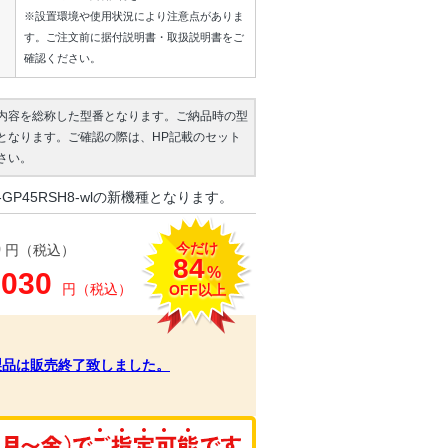
※設置環境や使用状況により注意点がありま
す。ご注文前に据付説明書・取扱説明書をご
確認ください。
内容を総称した型番となります。ご納品時の型
となります。ご確認の際は、HP記載のセット
さい。
GP45RSH8-wlの新機種となります。
今だけ
0
円（税込）
84
%
,030
円（税込）
OFF以上
製品は販売終了致しました。