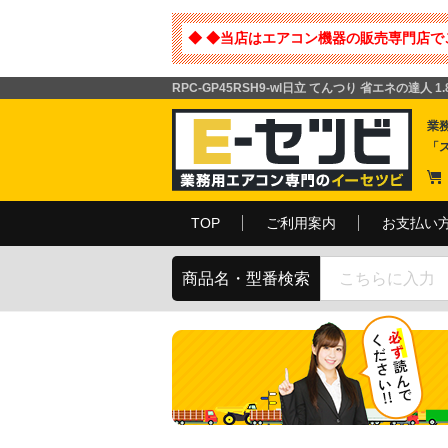
◆ ◆当店はエアコン機器の販売専門店で
RPC-GP45RSH9-wl日立 てんつり 省エネの達人 
業
「
TOP
ご利用案内
お支払い
商品名・型番検索