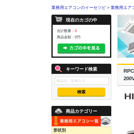
業務用エアコンのイーセツビ
>
業務用エア
現在のカゴの中
合計数量：
0
商品金額：
0円
キーワード検索
RP
20
商品カテゴリー
形状別