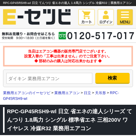
RPC-GP45RSH9-wl 日立 てんつり 省エネの達人 1.8馬力 シングル 冷媒R32｜業務用エアコン
当店はエアコン機器の販売専門店でございます。
設置入替の「工事は出来ません」のでご注意下さい。
◆ 部材のみの購入は対応出来かねます ◆
業務用エアコンのイーセツビ
>
業務用エアコン
>
日立
>
天吊形
>
RPC-
GP45RSH9-wl
RPC-GP45RSH9-wl 日立 省エネの達人シリーズ て
んつり 1.8馬力 シングル 標準省エネ 三相200V ワ
イヤレス 冷媒R32 業務用エアコン