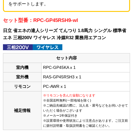
をサポートします。
セット型番：RPC-GP45RSH9-wl
日立 省エネの達人シリーズ てんつり 1.8馬力 シングル 標準省
エネ 三相200V ワイヤレス 冷媒R32 業務用エアコン
セット内容
室内機
RPC-GP45KA x 1
室外機
RAS-GP45RSH3 x 1
リモコン
PC-AWR x 1
※リモコンを含んだ金額になります
※全国送料無料(一部地域を除く)
※ご納品先確認の際に、法人名・屋号などをお伺いさせて
補足情報
いただく場合がございます
※メーカー1年保証付き
※設置環境や使用状況により注意点があります。ご注文前
に据付説明書・取扱説明書をご確認ください。