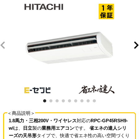
＜商品説明＞
1.8馬力・三相200V・ワイヤレス
対応の
RPC-GP45RSH9-
wl
は、
日立
製の
業務用エアコン
です。
省エネの達人シリ
ーズの天吊形
タイプで、快適で省エネ性の高い空間づくり