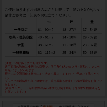
ご使用頂きますお部屋の広さと比較して、能力不足がないか
是非ご参考に下記表をお役立てください。
m2
坪
畳
一般商店
61 - 90m2
18 - 27坪
37 - 54畳
喫茶・理美容院
48 - 61m2
14 - 18坪
29 - 37畳
食堂
38 - 61m2
11 - 18坪
23 - 37畳
一般事務所
82 - 112m2
25 - 34坪
50 - 68畳
(注意)上表はあくまでも目安です。
適用面積の数値は冷房時の目安で、使用条件(人の出入り・間取り、火の使
用等)により変わります。
厨房内の空調面積は状況により大きく異なりますので、予めご了承くださ
い。
プレハブ等断熱性の低い建物では、暖房基準も考慮して機種選定をお願いい
たします。
(鉄筋コンクリート等断熱性の高い建物では従来通り冷房基準で機種選定を
お願いします。)