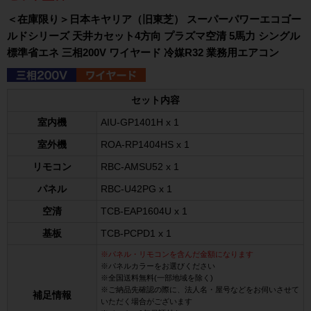
＜在庫限り＞日本キヤリア（旧東芝） スーパーパワーエコゴー
ルドシリーズ 天井カセット4方向 プラズマ空清 5馬力 シングル
標準省エネ 三相200V ワイヤード 冷媒R32 業務用エアコン
セット内容
室内機
AIU-GP1401H x 1
室外機
ROA-RP1404HS x 1
リモコン
RBC-AMSU52 x 1
パネル
RBC-U42PG x 1
空清
TCB-EAP1604U x 1
基板
TCB-PCPD1 x 1
※パネル・リモコンを含んだ金額になります
※パネルカラーをお選びください
※全国送料無料(一部地域を除く)
※ご納品先確認の際に、法人名・屋号などをお伺いさせて
補足情報
いただく場合がございます