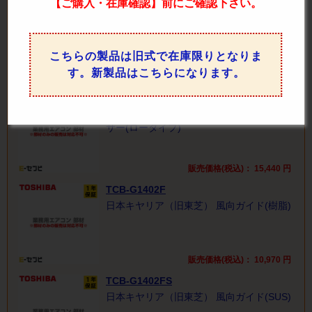
【ご購入・在庫確認】前にご確認下さい。
TCB-SP1603U70
日本キヤリア（旧東芝） 高さ調整スペー
サー(ハイタイプ)
こちらの製品は旧式で在庫限りとなりま
す。新製品はこちらになります。
販売価格(税込)：
17,160
円
TCB-SP1603U30
日本キヤリア（旧東芝） 高さ調整スペー
サー(ロータイプ)
販売価格(税込)：
15,440
円
TCB-G1402F
日本キヤリア（旧東芝） 風向ガイド(樹脂)
販売価格(税込)：
10,970
円
TCB-G1402FS
日本キヤリア（旧東芝） 風向ガイド(SUS)