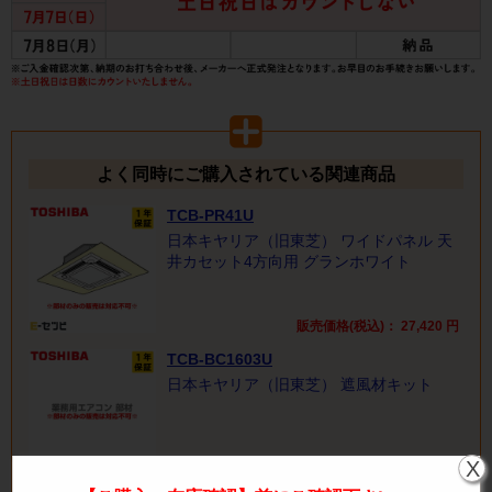
よく同時にご購入されている関連商品
TCB-PR41U
日本キヤリア（旧東芝） ワイドパネル 天
井カセット4方向用 グランホワイト
販売価格(税込)：
27,420
円
TCB-BC1603U
日本キヤリア（旧東芝） 遮風材キット
X
販売価格(税込)：
3,050
円