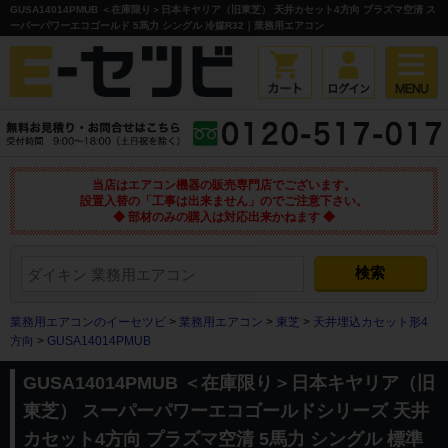
GUSA14014PMUB ＜在庫限り＞日本キヤリア（旧東芝） 天井カセット4方向 プラズマ空清 ス
ーパーパワーエコゴールド 5馬力 シングル 冷媒R32｜業務用エアコン
当店はエアコン機器の販売専門店でございます。
設置入替の「工事は出来ません」のでご注意下さい。
◆ 部材のみの購入は対応出来かねます ◆
業務用エアコンのイーセツビ
>
業務用エアコン
>
東芝
>
天井埋込カセット形4
方向
>
GUSA14014PMUB
GUSA14014PMUB ＜在庫限り＞日本キヤリア（旧
東芝） スーパーパワーエコゴールドシリーズ 天井
カセット4方向 プラズマ空清 5馬力 シングル 標準