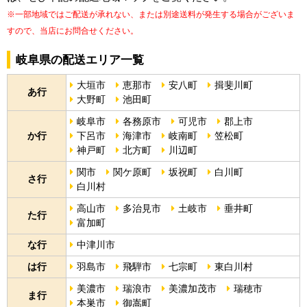
※一部地域ではご配送が承れない、または別途送料が発生する場合がございま
すので、当店にお問合せください。
岐阜県の配送エリア一覧
大垣市
恵那市
安八町
揖斐川町
あ行
大野町
池田町
岐阜市
各務原市
可児市
郡上市
か行
下呂市
海津市
岐南町
笠松町
神戸町
北方町
川辺町
関市
関ケ原町
坂祝町
白川町
さ行
白川村
高山市
多治見市
土岐市
垂井町
た行
富加町
な行
中津川市
は行
羽島市
飛騨市
七宗町
東白川村
美濃市
瑞浪市
美濃加茂市
瑞穂市
ま行
本巣市
御嵩町