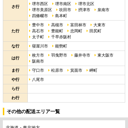
堺市西区
堺市南区
堺市北区
さ行
堺市美原区
吹田市
摂津市
泉南市
四條畷市
島本町
豊中市
高槻市
富田林市
大東市
た行
高石市
豊能町
忠岡町
田尻町
太子町
千早赤阪村
な行
寝屋川市
能勢町
枚方市
羽曳野市
藤井寺市
東大阪市
は行
阪南市
ま行
守口市
松原市
箕面市
岬町
や行
八尾市
ら行
わ行
その他の配送エリア一覧
北海道・東北地方