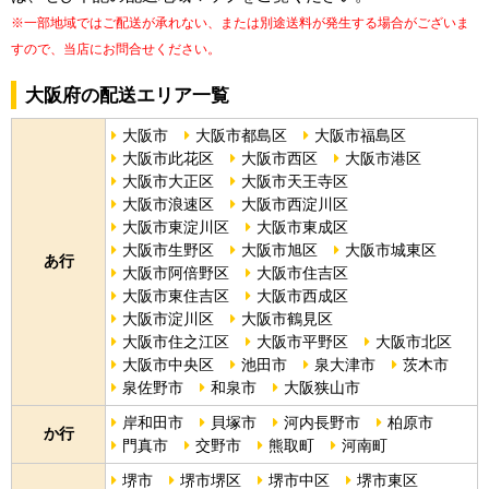
※一部地域ではご配送が承れない、または別途送料が発生する場合がございま
すので、当店にお問合せください。
大阪府の配送エリア一覧
大阪市
大阪市都島区
大阪市福島区
大阪市此花区
大阪市西区
大阪市港区
大阪市大正区
大阪市天王寺区
大阪市浪速区
大阪市西淀川区
大阪市東淀川区
大阪市東成区
大阪市生野区
大阪市旭区
大阪市城東区
あ行
大阪市阿倍野区
大阪市住吉区
大阪市東住吉区
大阪市西成区
大阪市淀川区
大阪市鶴見区
大阪市住之江区
大阪市平野区
大阪市北区
大阪市中央区
池田市
泉大津市
茨木市
泉佐野市
和泉市
大阪狭山市
岸和田市
貝塚市
河内長野市
柏原市
か行
門真市
交野市
熊取町
河南町
堺市
堺市堺区
堺市中区
堺市東区