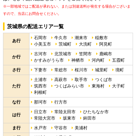
※一部地域ではご配送が承れない、または別途送料が発生する場合がございま
すので、当店にお問合せください。
茨城県の配送エリア一覧
石岡市
牛久市
潮来市
稲敷市
あ行
小美玉市
茨城町
大洗町
阿見町
古河市
北茨城市
笠間市
鹿嶋市
か行
かすみがうら市
神栖市
河内町
五霞町
さ行
下妻市
常総市
桜川市
城里町
境町
土浦市
高萩市
取手市
つくば市
た行
筑西市
つくばみらい市
東海村
大子町
利根町
な行
那珂市
行方市
日立市
常陸太田市
ひたちなか市
は行
常陸大宮市
坂東市
鉾田市
ま行
水戸市
守谷市
美浦村