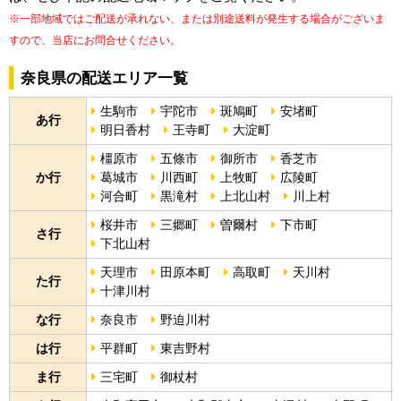
※一部地域ではご配送が承れない、または別途送料が発生する場合がございま
すので、当店にお問合せください。
奈良県の配送エリア一覧
生駒市
宇陀市
斑鳩町
安堵町
あ行
明日香村
王寺町
大淀町
橿原市
五條市
御所市
香芝市
か行
葛城市
川西町
上牧町
広陵町
河合町
黒滝村
上北山村
川上村
桜井市
三郷町
曽爾村
下市町
さ行
下北山村
天理市
田原本町
高取町
天川村
た行
十津川村
な行
奈良市
野迫川村
は行
平群町
東吉野村
ま行
三宅町
御杖村